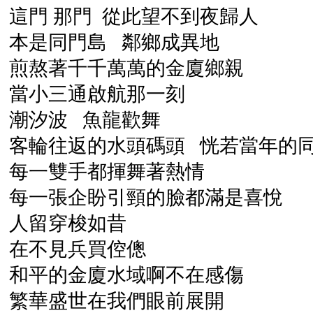
這門 那門 從此望不到夜歸人
本是同門島 鄰鄉成異地
煎熬著千千萬萬的金廈鄉親
當小三通啟航那一刻
潮汐波 魚龍歡舞
客輪往返的水頭碼頭 恍若當年的
每一雙手都揮舞著熱情
每一張企盼引頸的臉都滿是喜悅
人留穿梭如昔
在不見兵買倥傯
和平的金廈水域啊不在感傷
繁華盛世在我們眼前展開