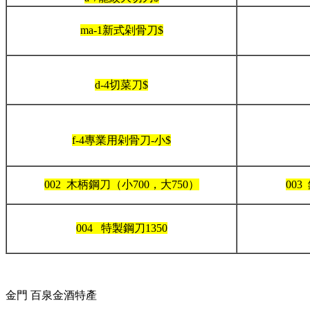
ma-1新式剁骨刀$
d-4切菜刀$
f-4專業用剁骨刀-小$
002 木柄鋼刀（小700，大750）
003
004 特製鋼刀1350
金門 百泉金酒特產