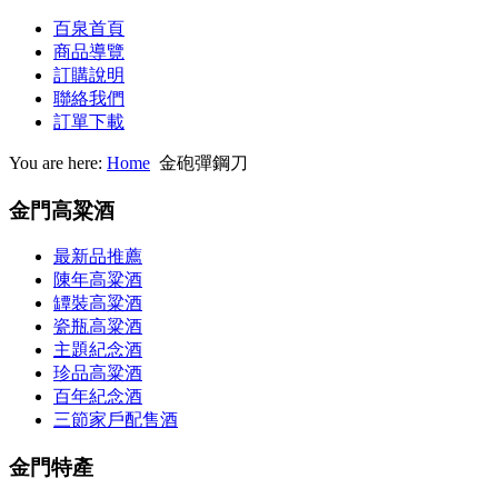
百泉首頁
商品導覽
訂購說明
聯絡我們
訂單下載
You are here:
Home
金砲彈鋼刀
金門高粱酒
最新品推薦
陳年高粱酒
罈裝高粱酒
瓷瓶高粱酒
主題紀念酒
珍品高粱酒
百年紀念酒
三節家戶配售酒
金門特產