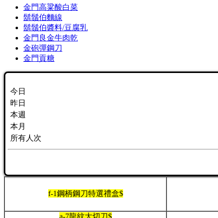
金門高粱酸白菜
鬍鬚伯麵線
鬍鬚伯醬料/豆腐乳
金門良金牛肉乾
金砲彈鋼刀
金門貢糖
今日
昨日
本週
本月
所有人次
f-1鋼柄鋼刀特選禮盒$
a-7龍紋大切刀$