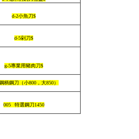
d-2小魚刀$
d-5剁刀$
g-5專業用豬肉刀$
 鋼柄鋼刀（小800，大850）
005 特選鋼刀1450